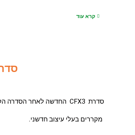
קרא עוד
סדרת
סדרת CFX3 החדשה לאחר הסדרה הקודמת CFX הינה סדרת מקררי הפרמיום של חברת Dometic.
מקררים בעלי עיצוב חדשני.