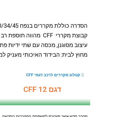
הסדרה כוללת מקררים בנפח 20/34/45 ו-70 מפוצל ומטצרף למשפחת המקררים, מקרר חדש בנפח 13 ליטר.
קבוצת מקררי CFF מהווה תוספת רב תכליתית ומשמעותית למגוון המקררים של
עיצוב מסוגנן, מכסה עם שתי ידיות פת
מחוץ לבית: הבידוד האיכותי מעניק למק
קטלוג מקררים לרכב דגמי CFF
דגם CFF 12
מקרר חדש אשר מצטרף למשפחת המקררים החדשה